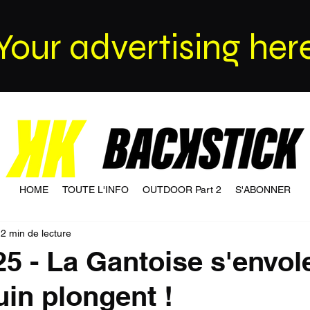
Your advertising her
HOME
TOUTE L'INFO
OUTDOOR Part 2
S'ABONNER
2 min de lecture
25 - La Gantoise s'envol
uin plongent !