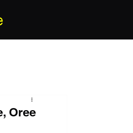
e
e, Oree