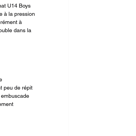
nnat U14 Boys 
e à la pression 
érément à 
ouble dans la 
e 
t peu de répit 
en embuscade 
sement 