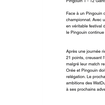
Pingouin 1 - 12 Gant
Face à un Pingouin d
championnat. Avec un
en véritable festival 
le Pingouin continue
Après une journée ri
21 points, creusant l
malgré leur match re
Orée et Pingouin doiv
relégation. Le proch
ambitions des WatDu
à ses prochains adve