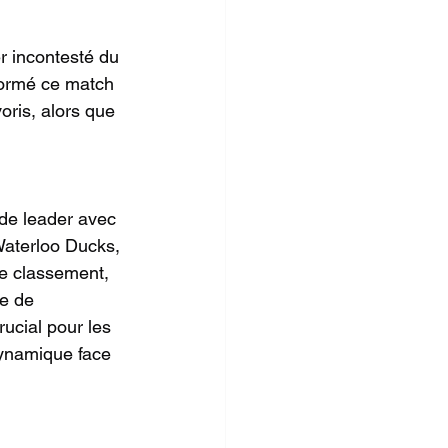
r incontesté du 
formé ce match 
voris, alors que 
de leader avec 
Waterloo Ducks, 
e classement, 
e de 
ucial pour les 
ynamique face 