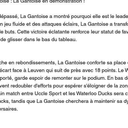
oise : La Gantoise en démonstration !
épassé, La Gantoise a montré pourquoi elle est le leade
 jeu fluide et des attaques éclairs, La Gantoise a trans
de buts. Cette victoire éclatante renforce leur statut de fa
 de glisser dans le bas du tableau.
che en rebondissements, La Gantoise conforte sa place 
'écart face à Leuven qui suit de près avec 18 points. Le 
porté, garde espoir de remonter sur le podium. En bas d
ent redoubler d'efforts pour espérer s'éloigner de la zon
ain match entre Uccle Sport et les Waterloo Ducks sera cr
cks, tandis que La Gantoise cherchera à maintenir sa d
rsaires.