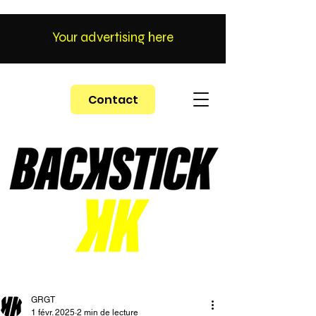
Your advertising here
Contact
GRGT
1 févr. 2025
2 min de lecture