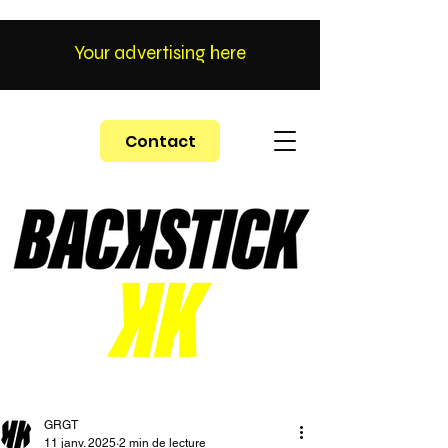
Your advertising here
Contact
GRGT
11 janv. 2025
2 min de lecture