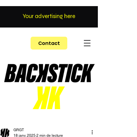
Your advertising here
Contact
GRGT
18 janv. 2025
2 min de lecture