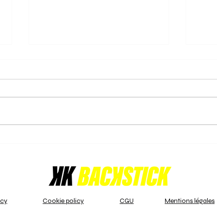
16/02/2025 - Orée triomphe
15/0
et s'empare du titre de
cour
championne!
pana
La journée du 16 février 2025
Les j
s'annonçait décisive pour le
divis
championnat U16 Girls Indoor -
- B s
LFH 1 - A. En tête du classement,
pour 
l'Orée,...
enjeu
icy
Cookie policy
CGU
Mentions légales