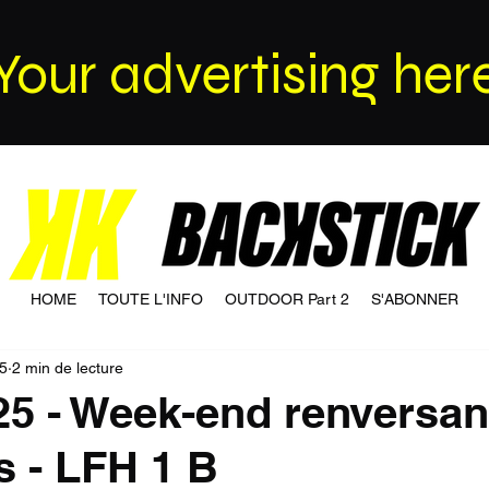
Your advertising her
HOME
TOUTE L'INFO
OUTDOOR Part 2
S'ABONNER
25
2 min de lecture
25 - Week-end renversan
 - LFH 1 B