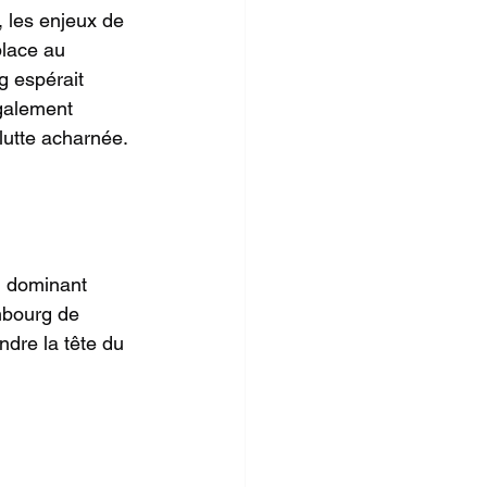
, les enjeux de 
place au 
g espérait 
galement 
lutte acharnée.
n dominant 
mbourg de 
ndre la tête du 