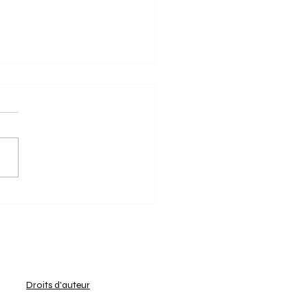
2/2025 - Dragons
onnés champions avec
che!
eunes hockeyeurs de la
ion U14 Boys Indoor - Nat. 1
e sont affrontés ce week-end
un dernier round décisif. Les
x...
Droits d'auteur