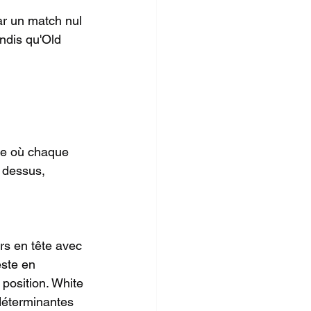
ar un match nul 
ndis qu'Old 
nse où chaque 
 dessus, 
rs en tête avec 
este en 
position. White 
déterminantes 