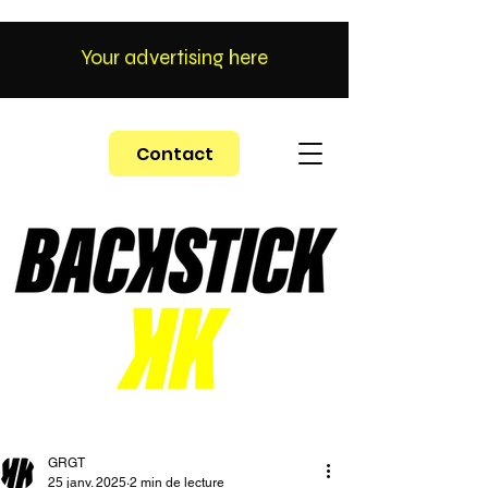
Your advertising here
Contact
GRGT
25 janv. 2025
2 min de lecture