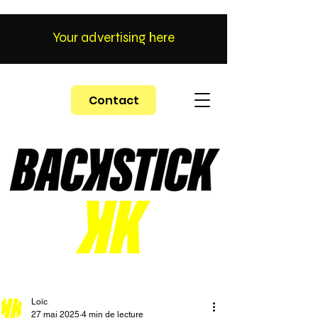
Your advertising here
Contact
Loïc
27 mai 2025
4 min de lecture