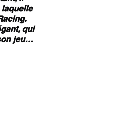
 laquelle 
Racing. 
ant, qui 
 son jeu… 