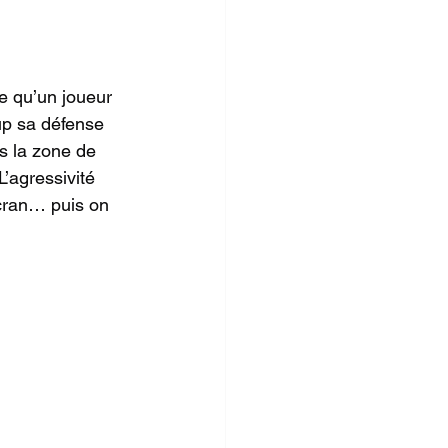
ée qu’un joueur 
oup sa défense 
s la zone de 
L’agressivité 
 cran… puis on 