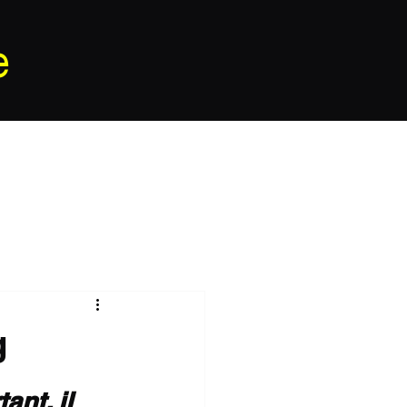
e
g
ant, il 