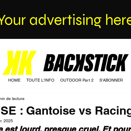
Your advertising her
HOME
TOUTE L'INFO
OUTDOOR Part 2
S'ABONNER
min de lecture
E : Gantoise vs Racin
r. 2025
 est lourd, presque cruel. Et pourt