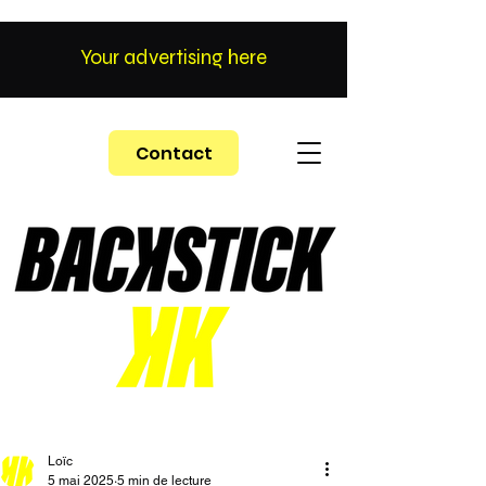
Your advertising here
Contact
Loïc
5 mai 2025
5 min de lecture