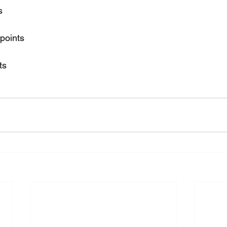
s
 points
ts