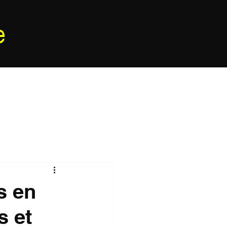
e
s en
s et