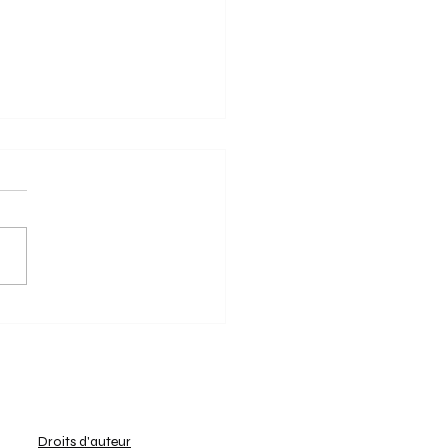
2/2025 - Dragons
onnés champions avec
che!
eunes hockeyeurs de la
ion U14 Boys Indoor - Nat. 1
e sont affrontés ce week-end
un dernier round décisif. Les
x...
Droits d'auteur