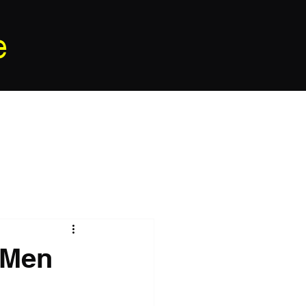
e
n Men