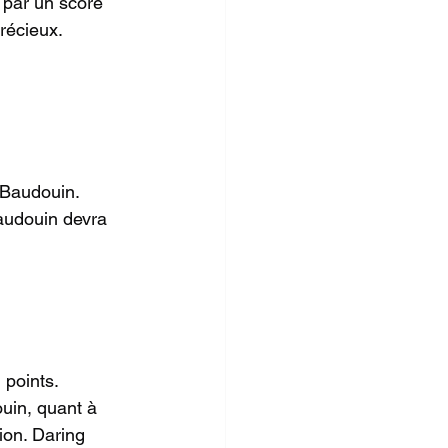
 par un score 
récieux. 
 Baudouin. 
Baudouin devra 
 points. 
uin, quant à 
ion. Daring 