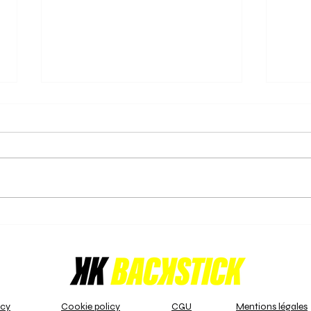
16/02/2025 - Orée triomphe
15/0
et s'empare du titre de
cour
championne!
pana
La journée du 16 février 2025
Les j
s'annonçait décisive pour le
divis
championnat U16 Girls Indoor -
- B s
LFH 1 - A. En tête du classement,
pour 
l'Orée,...
enjeu
icy
Cookie policy
CGU
Mentions légales