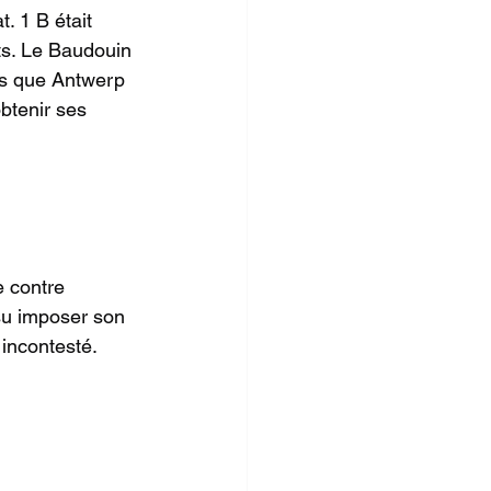
 1 B était 
ts. Le Baudouin 
is que Antwerp 
btenir ses 
e contre 
su imposer son 
 incontesté.