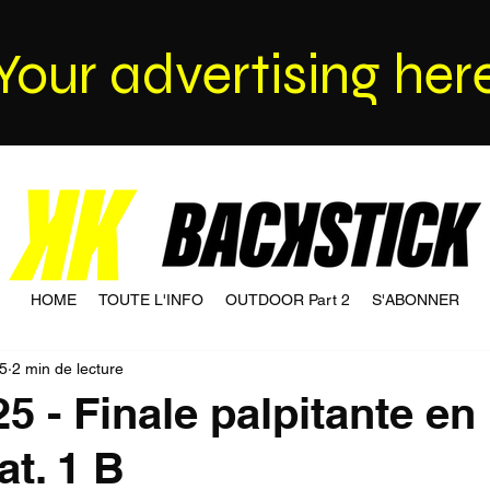
Your advertising her
HOME
TOUTE L'INFO
OUTDOOR Part 2
S'ABONNER
25
2 min de lecture
25 - Finale palpitante e
at. 1 B