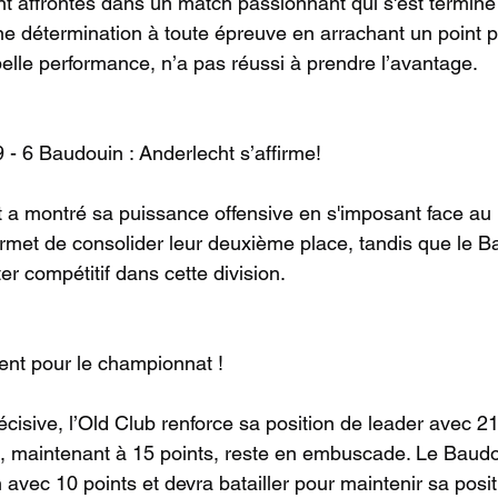
nt affrontés dans un match passionnant qui s'est terminé
ne détermination à toute épreuve en arrachant un point p
elle performance, n’a pas réussi à prendre l’avantage.
 - 6 Baudouin : Anderlecht s’affirme!
 a montré sa puissance offensive en s'imposant face au
permet de consolider leur deuxième place, tandis que le 
ter compétitif dans cette division.
ent pour le championnat !
cisive, l’Old Club renforce sa position de leader avec 21
, maintenant à 15 points, reste en embuscade. Le Baudo
n avec 10 points et devra batailler pour maintenir sa posit