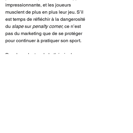
impressionnante, et les joueurs 
musclent de plus en plus leur jeu. S’il 
est temps de réfléchir à la dangerosité 
du 
slape
 sur 
penalty corner,
 ce n’est 
pas du marketing que de se protéger 
pour continuer à pratiquer son sport.
Pour les adeptes de la théorie de 
compensation du risque dont il a été 
question dans le ski. Celle-ci suggère 
que les gens se sentant mieux 
protégés par l’obligation du port du 
casque, seront plus enclins à prendre 
des risques. Même si certaines études 
constatent une très légère 
augmentation des prises de risques, la 
grande majorité des études constatent 
les bénéfices positifs du port du casque 