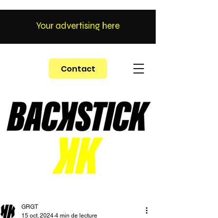
Your advertising here
Contact
GRGT
15 oct. 2024
4 min de lecture