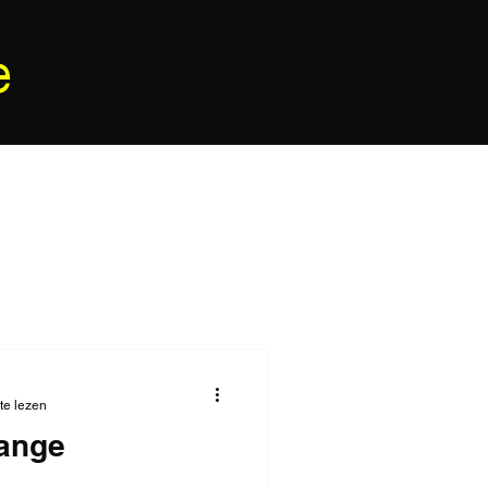
e
te lezen
lange