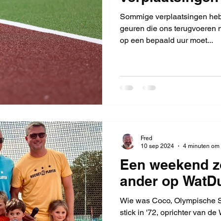
Sommige verplaatsingen heb
geuren die ons terugvoeren na
op een bepaald uur moet...
Fred
10 sep 2024
4 minuten om 
Een weekend z
ander op WatD
Wie was Coco, Olympische 
stick in '72, oprichter van d